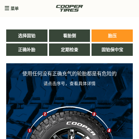
菜单
选择固铂
看胎侧
胎压
正确补胎
定期检查
固铂保中宝
使用任何没有正确充气的轮胎都是有危险的
请点击序号，查看具体详情