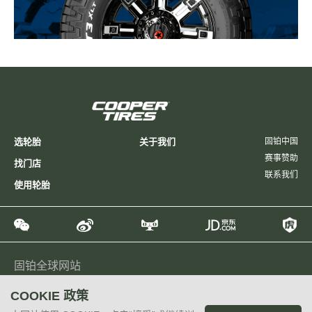
选轮胎
关于我们
固铂中国
赛事赞助
找门店
联系我们
使用轮胎
固铂全球网站
Global
North America
Latin America
Europe
Japan
COOKIE 政策
Taiwan, China
Philippines