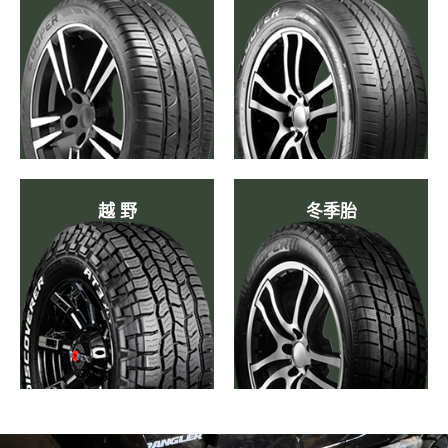
越 野
冬季胎