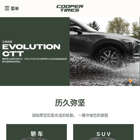
菜单
历久弥坚
固铂帮您匹配合适的轮胎， 一路守候您的旅程
轿 车
S U V